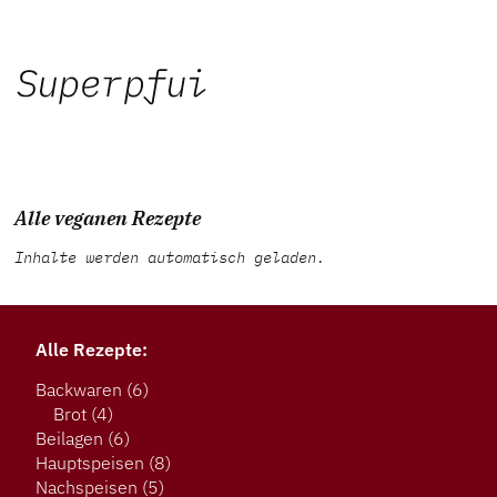
Alle veganen Rezepte
Inhalte werden automatisch geladen.
Alle Rezepte:
Backwaren
(6)
Brot
(4)
Beilagen
(6)
Hauptspeisen
(8)
Nachspeisen
(5)