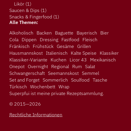
Likör
(1)
Saucen & Dips
(1)
Snacks & Fingerfood
(1)
Alle Themen:
Alkoholisch
Backen
Baguette
Bayerisch
Bier
Cola
Dippen
Dressing
Fastfood
Fleisch
Fränkisch
Frühstück
Gesäme
Grillen
Hausmannskost
Italienisch
Kalte Speise
Klassiker
Klassiker-Variante
Kuchen
Licor 43
Mexikanisch
Onepot
Overnight
Regional
Rum
Salat
Schwangerschaft
Seemannskost
Semmel
Set and Forget
Sommerlich
Soulfood
Tasche
Türkisch
Wochenbett
Wrap
Superpfui ist meine private Rezeptsammlung.
© 2015—2026
Rechtliche Informationen