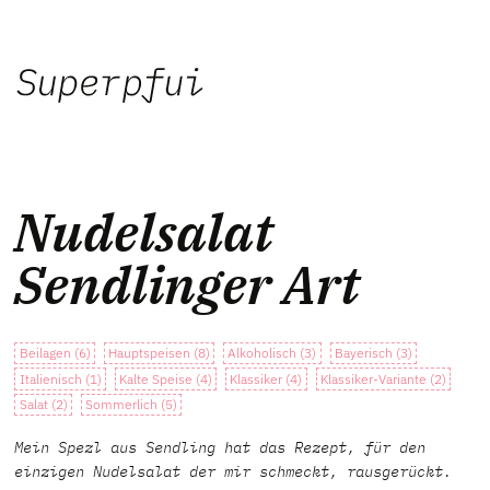
Nudelsalat
Sendlinger Art
Beilagen (6)
Hauptspeisen (8)
Alkoholisch (3)
Bayerisch (3)
Italienisch (1)
Kalte Speise (4)
Klassiker (4)
Klassiker-Variante (2)
Salat (2)
Sommerlich (5)
Mein Spezl aus Sendling hat das Rezept, für den
einzigen Nudelsalat der mir schmeckt, rausgerückt.