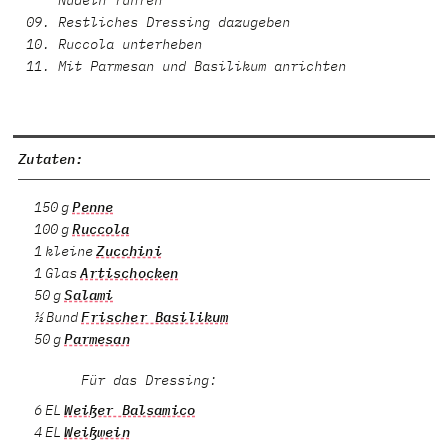
Restliches Dressing dazugeben
Ruccola unterheben
Mit Parmesan und Basilikum anrichten
Zutaten:
150 g
Penne
100 g
Ruccola
1 kleine
Zucchini
1 Glas
Artischocken
50 g
Salami
½ Bund
Frischer Basilikum
50 g
Parmesan
Für das Dressing:
6 EL
Weißer Balsamico
4 EL
Weißwein