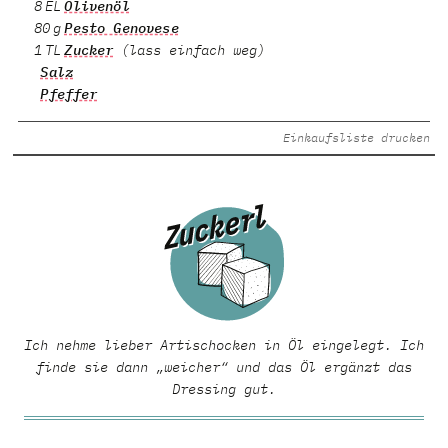
8 EL
Olivenöl
80 g
Pesto Genovese
1 TL
Zucker
(lass einfach weg)
Salz
Pfeffer
Einkaufsliste drucken
Ich nehme lieber Artischocken in Öl eingelegt. Ich
finde sie dann „weicher“ und das Öl ergänzt das
Dressing gut.