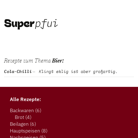
Rezepte zum Thema
Bier:
Cola-Chilli
Klingt eklig ist aber großartig.
Alle Rezepte:
Backwaren
(6)
Brot
(4)
Beilagen
(6)
Hauptspeisen
(8)
Nachspeisen
(5)