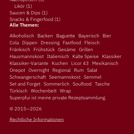
Likör
(1)
Saucen & Dips
(1)
Snacks & Fingerfood
(1)
Alle Themen:
Alkoholisch
Backen
Baguette
Bayerisch
Bier
Cola
Dippen
Dressing
Fastfood
Fleisch
Fränkisch
Frühstück
Gesäme
Grillen
Hausmannskost
Italienisch
Kalte Speise
Klassiker
Klassiker-Variante
Kuchen
Licor 43
Mexikanisch
Onepot
Overnight
Regional
Rum
Salat
Schwangerschaft
Seemannskost
Semmel
Set and Forget
Sommerlich
Soulfood
Tasche
Türkisch
Wochenbett
Wrap
Superpfui ist meine private Rezeptsammlung.
© 2015—2026
Rechtliche Informationen