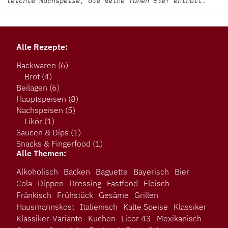
leichte Nachspeise, die keine rohen Eier enthält.
Alle Rezepte:
Backwaren
(6)
Brot
(4)
Beilagen
(6)
Hauptspeisen
(8)
Nachspeisen
(5)
Likör
(1)
Saucen & Dips
(1)
Snacks & Fingerfood
(1)
Alle Themen:
Alkoholisch
Backen
Baguette
Bayerisch
Bier
Cola
Dippen
Dressing
Fastfood
Fleisch
Fränkisch
Frühstück
Gesäme
Grillen
Hausmannskost
Italienisch
Kalte Speise
Klassiker
Klassiker-Variante
Kuchen
Licor 43
Mexikanisch