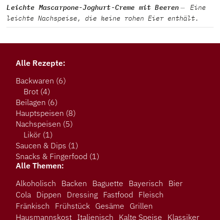
Leichte Mascarpone-Joghurt-Creme mit Beeren
Eine
leichte Nachspeise, die keine rohen Eier enthält.
Alle Rezepte:
Backwaren
(6)
Brot
(4)
Beilagen
(6)
Hauptspeisen
(8)
Nachspeisen
(5)
Likör
(1)
Saucen & Dips
(1)
Snacks & Fingerfood
(1)
Alle Themen:
Alkoholisch
Backen
Baguette
Bayerisch
Bier
Cola
Dippen
Dressing
Fastfood
Fleisch
Fränkisch
Frühstück
Gesäme
Grillen
Hausmannskost
Italienisch
Kalte Speise
Klassiker