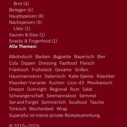
Brot
(4)
Beilagen
(6)
Hauptspeisen
(8)
Nachspeisen
(5)
Likör
(1)
Saucen & Dips
(1)
Snacks & Fingerfood
(1)
Alle Themen:
Alkoholisch
Backen
Baguette
Bayerisch
Bier
Cola
Dippen
Dressing
Fastfood
Fleisch
Fränkisch
Frühstück
Gesäme
Grillen
Hausmannskost
Italienisch
Kalte Speise
Klassiker
Klassiker-Variante
Kuchen
Licor 43
Mexikanisch
Onepot
Overnight
Regional
Rum
Salat
Schwangerschaft
Seemannskost
Semmel
Set and Forget
Sommerlich
Soulfood
Tasche
Türkisch
Wochenbett
Wrap
Superpfui ist meine private Rezeptsammlung.
© 2015—2026