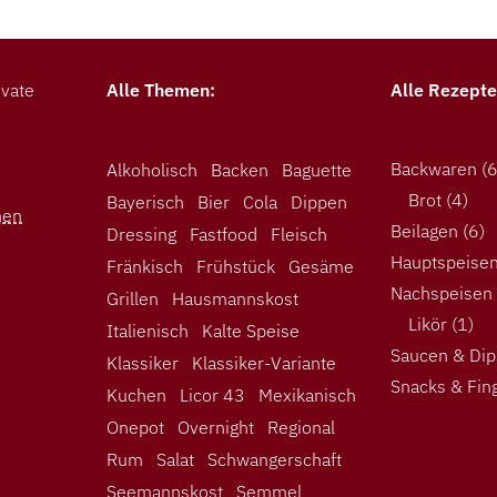
ivate
Alle Themen:
Alle Rezepte
Backwaren
(6
Alkoholisch
Backen
Baguette
Brot
(4)
Bayerisch
Bier
Cola
Dippen
nen
Beilagen
(6)
Dressing
Fastfood
Fleisch
Hauptspeise
Fränkisch
Frühstück
Gesäme
Nachspeisen
Grillen
Hausmannskost
Likör
(1)
Italienisch
Kalte Speise
Saucen & Dip
Klassiker
Klassiker-Variante
Snacks & Fin
Kuchen
Licor 43
Mexikanisch
Onepot
Overnight
Regional
Rum
Salat
Schwangerschaft
Seemannskost
Semmel