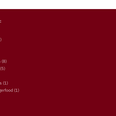
:
)
n
(8)
(5)
s
(1)
gerfood
(1)