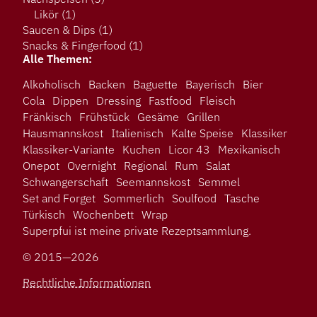
Likör
(1)
Saucen & Dips
(1)
Snacks & Fingerfood
(1)
Alle Themen:
Alkoholisch
Backen
Baguette
Bayerisch
Bier
Cola
Dippen
Dressing
Fastfood
Fleisch
Fränkisch
Frühstück
Gesäme
Grillen
Hausmannskost
Italienisch
Kalte Speise
Klassiker
Klassiker-Variante
Kuchen
Licor 43
Mexikanisch
Onepot
Overnight
Regional
Rum
Salat
Schwangerschaft
Seemannskost
Semmel
Set and Forget
Sommerlich
Soulfood
Tasche
Türkisch
Wochenbett
Wrap
Superpfui ist meine private Rezeptsammlung.
© 2015—2026
Rechtliche Informationen