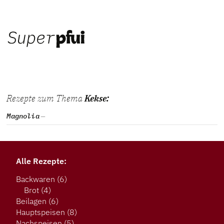
Rezepte zum Thema
Kekse:
Magnolia
Alle Rezepte:
Backwaren
(6)
Brot
(4)
Beilagen
(6)
Hauptspeisen
(8)
Nachspeisen
(5)