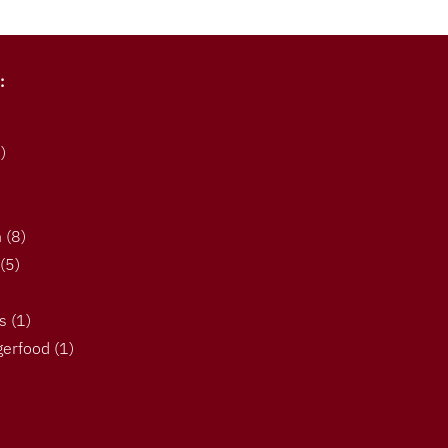
:
)
n
(8)
(5)
s
(1)
gerfood
(1)