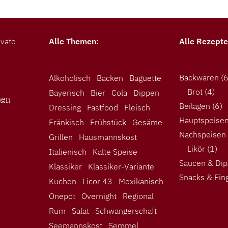
ivate
Alle Themen:
Alle Rezepte
Backwaren
(6
Alkoholisch
Backen
Baguette
Brot
(4)
Bayerisch
Bier
Cola
Dippen
nen
Beilagen
(6)
Dressing
Fastfood
Fleisch
Hauptspeise
Fränkisch
Frühstück
Gesäme
Nachspeisen
Grillen
Hausmannskost
Likör
(1)
Italienisch
Kalte Speise
Saucen & Dip
Klassiker
Klassiker-Variante
Snacks & Fin
Kuchen
Licor 43
Mexikanisch
Onepot
Overnight
Regional
Rum
Salat
Schwangerschaft
Seemannskost
Semmel